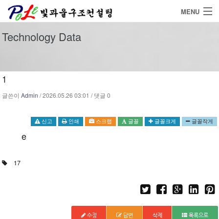
MENU
Home
Technology Data
Service
Project
1
글쓴이
Admin
/ 2026.05.26 03:01 / 댓글 0
연구실적
Community
신고
인쇄
스크랩
글꼴
글꼴크게
글꼴작게
e
17
수정
답변
삭제
목록으로