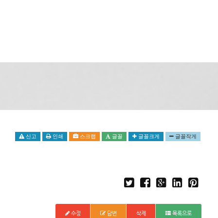
신고
인쇄
스크랩
글꼴
글꼴크게
글꼴작게
수정
답변
삭제
목록으로