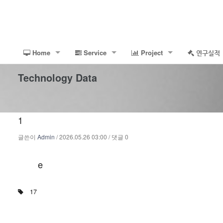
Home
Service
Project
연구실적
대표이사
건축구조설계
Project Gallery
주요 연구 실
학력
Technology Data
회사연혁
VE설계
Search Project Category
논문
자격사항
공법
회사정보
내진성능검토
특허
근무지 경력
담당업무
1
찾아 오시는 길
안전진단
관련자료
업무경력
기동점검
공사종류
구조감리
강의경력
리모델링
신축구조감리
글쓴이
Admin
/ 2026.05.26 03:00 / 댓글 0
주요집필 및 연구, 특허 현황
장기방치건물
철거구조감리
e
대외 주요 봉사활동
건물안전진단
안전진단보유장비
17