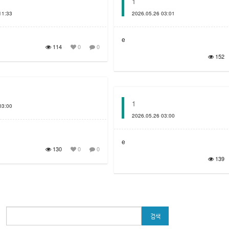
1
11:33
2026.05.26 03:01
e
114
0
0
152
1
03:00
2026.05.26 03:00
e
130
0
0
139