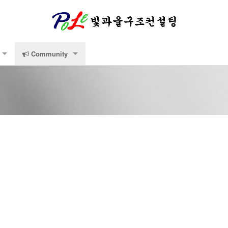
Community
적
공지사항
Technology Data