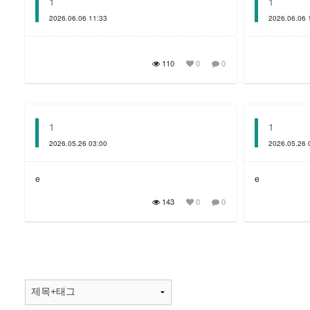
1
1
2026.06.06 11:33
2026.06.06 
110
0
0
1
1
2026.05.26 03:00
2026.05.26 
e
e
143
0
0